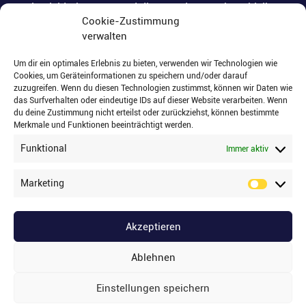
Die Kleiderkammer und die Spendenannahme bleiben
Cookie-Zustimmung
vom
verwalten
02.06. – 09.06.2026
Um dir ein optimales Erlebnis zu bieten, verwenden wir Technologien wie
&
Cookies, um Geräteinformationen zu speichern und/oder darauf
zuzugreifen. Wenn du diesen Technologien zustimmst, können wir Daten wie
das Surfverhalten oder eindeutige IDs auf dieser Website verarbeiten. Wenn
20.07. – 25.07.2026
du deine Zustimmung nicht erteilst oder zurückziehst, können bestimmte
Merkmale und Funktionen beeinträchtigt werden.
geschlossen
Funktional
Immer aktiv
Marketing
SOCIAL MEDIA
Akzeptieren
Ablehnen
Einstellungen speichern
mit ❤️ zum
Design in Lübeck
|
Impressum
|