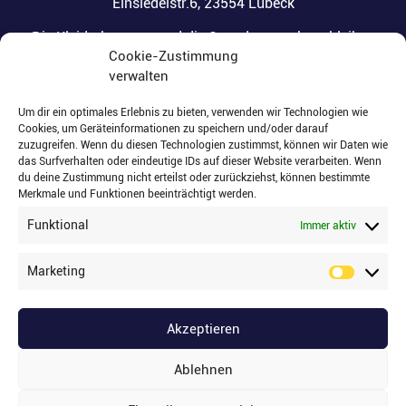
Einsiedelstr.6, 23554 Lübeck
Die Kleiderkammer und die Spendenannahme bleiben
Cookie-Zustimmung
vom
verwalten
02.06. – 09.06.2026
Um dir ein optimales Erlebnis zu bieten, verwenden wir Technologien wie
&
Cookies, um Geräteinformationen zu speichern und/oder darauf
zuzugreifen. Wenn du diesen Technologien zustimmst, können wir Daten wie
das Surfverhalten oder eindeutige IDs auf dieser Website verarbeiten. Wenn
20.07. – 25.07.2026
du deine Zustimmung nicht erteilst oder zurückziehst, können bestimmte
Merkmale und Funktionen beeinträchtigt werden.
geschlossen
Funktional
Immer aktiv
Marketing
SOCIAL MEDIA
Akzeptieren
Ablehnen