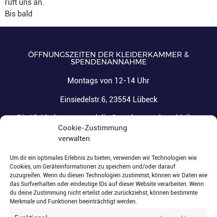
ruft uns an.
Bis bald
ÖFFNUNGSZEITEN DER KLEIDERKAMMER &
SPENDENANNAHME
Montags von 12-14 Uhr
Einsiedelstr.6, 23554 Lübeck
Die Kleiderkammer und die Spendenannahme bleiben
Cookie-Zustimmung
vom
verwalten
02.06. – 09.06.2026
Um dir ein optimales Erlebnis zu bieten, verwenden wir Technologien wie
&
Cookies, um Geräteinformationen zu speichern und/oder darauf
zuzugreifen. Wenn du diesen Technologien zustimmst, können wir Daten wie
das Surfverhalten oder eindeutige IDs auf dieser Website verarbeiten. Wenn
20.07. – 25.07.2026
du deine Zustimmung nicht erteilst oder zurückziehst, können bestimmte
Merkmale und Funktionen beeinträchtigt werden.
geschlossen